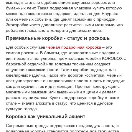
выглядят стильно с добавлением джутовых веревок или
бумажных лент. Такая подарочная упаковка купить которую
можно для экологичных подарков, идеальна для Наурыза
или семейных событий, где ценят гармонию с природой.
Экокоробки часто дополняют растительными мотивами, что
добавляет локального колорита для алматинцев.
Премиальные коробки - статус и роскошь
Для особых случаев
черная подарочная коробка
– это
символ роскоши. В Алматы, где корпоративные подарки и
вип-презенты популярны, премиальные коробки KOROBOX с
бархатной отделкой или золотым тиснением создают
ощущение эксклюзивности. Такие коробки подходят для
ювелирных изделий, часов или дорогой косметики. Черный
цвет универсален: он подчеркивает элегантность и подходит
как для мужчин, так и для женщин. Прочная конструкция с
магнитными замками или выдвижными ящиками делает
распаковку ритуалом. Купить подарочную коробку в таком
стиле – значит вложить в статус, что ценится в деловой
культуре города.
Коробка как уникальный акцент
Современные тренды подчеркивают индивидуальность, и
подарочная коробка становится полотном для творчества.